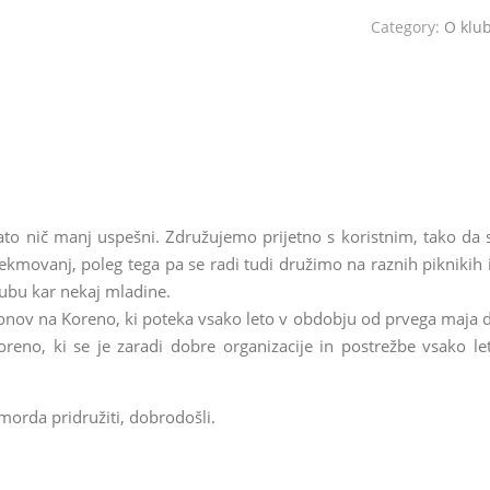
Category:
O klu
zato nič manj uspešni. Združujemo prijetno s koristnim, tako da 
kmovanj, poleg tega pa se radi tudi družimo na raznih piknikih 
lubu kar nekaj mladine.
ponov na Koreno, ki poteka vsako leto v obdobju od prvega maja 
reno, ki se je zaradi dobre organizacije in postrežbe vsako le
 morda pridružiti, dobrodošli.