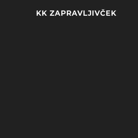
Skip
to
KK ZAPRAVLJIVČEK
content