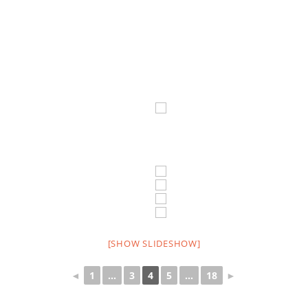
[SHOW SLIDESHOW]
◄
1
...
3
4
5
...
18
►