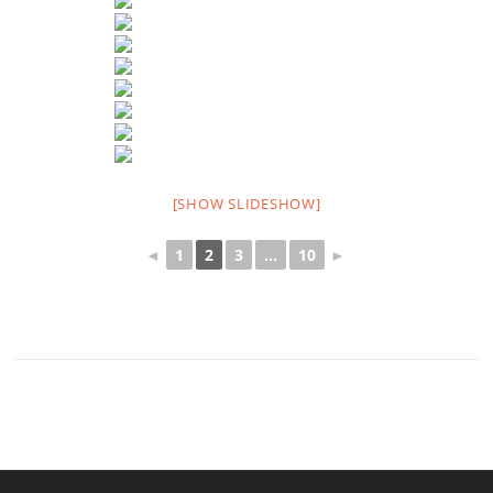
[SHOW SLIDESHOW]
◄
1
2
3
...
10
►