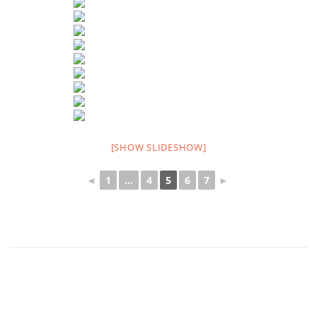
[SHOW SLIDESHOW]
◄
1
...
4
5
6
7
►