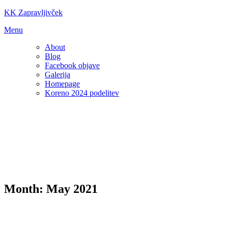
Skip
KK Zapravljivček
to
Menu
content
About
Blog
Facebook objave
Galerija
Homepage
Koreno 2024 podelitev
Month:
May 2021