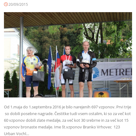
20/09/2015
Od 1.maja do 1.septembra 2016 je bilo narejenih 697 vzponov. Prvi trije
so dobili posebne nagrade. Čestitke tudi vsem ostalim, ki so za več kot
60 vzponov dobili zlate medalje, za več kot 30 srebrne in za več kot 15
vzponov bronaste medalje. Ime št.vzponov Branko Vrhovec 123
Urban Vochl…