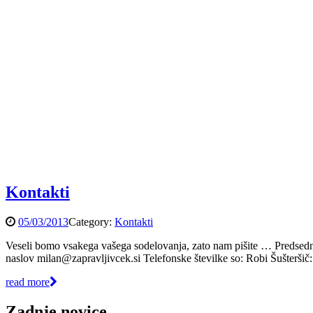
Kontakti
05/03/2013
Category:
Kontakti
Veseli bomo vsakega vašega sodelovanja, zato nam pišite … Predsednik 
naslov milan@zapravljivcek.si Telefonske številke so: Robi Šušter
read more
Zadnje novice