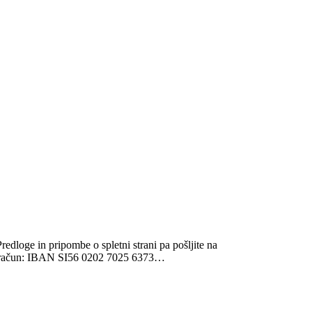
edloge in pripombe o spletni strani pa pošljite na
ski račun: IBAN SI56 0202 7025 6373…