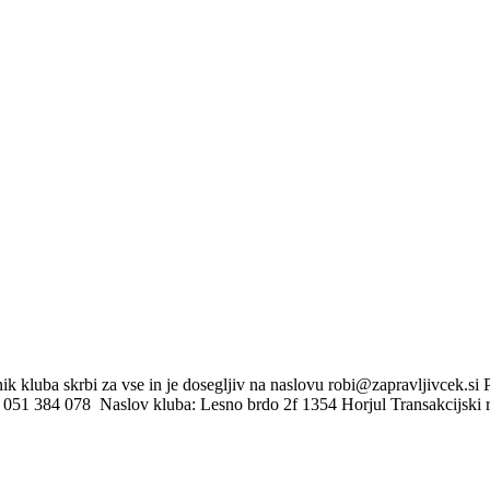
kluba skrbi za vse in je dosegljiv na naslovu robi@zapravljivcek.si Pr
šič: 051 384 078 Naslov kluba: Lesno brdo 2f 1354 Horjul Transakcij