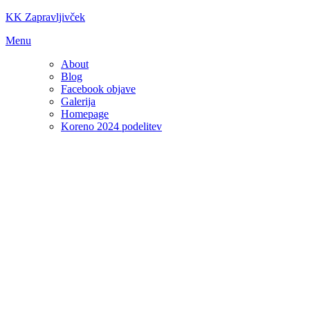
Skip
KK Zapravljivček
to
Menu
content
About
Blog
Facebook objave
Galerija
Homepage
Koreno 2024 podelitev